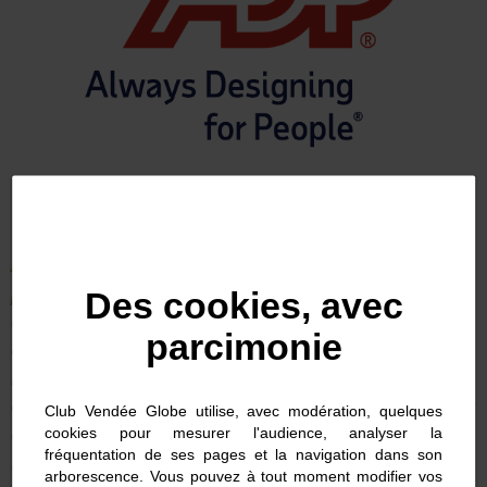
ADP
– Automatic Data Processing est le
pionnier et le leader mondial de la gestion du
Des cookies, avec
capital humain (gestion de la paie, des RH,
parcimonie
des talents et des temps).
ADP
propose à 1
million de clients dans le monde des solutions
qui vont leur permettre de gérer l’ensemble du
Club Vendée Globe utilise, avec modération, quelques
cycle de vie d’un collaborateur, depuis
cookies pour mesurer l'audience, analyser la
fréquentation de ses pages et la navigation dans son
l’embauche jusqu’à son départ de l’entreprise.
arborescence. Vous pouvez à tout moment modifier vos