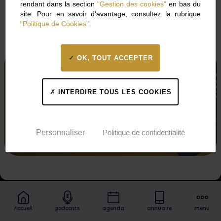
rendant dans la section
"Gestion des cookies"
en bas du
site. Pour en savoir d'avantage, consultez la rubrique
Vous n'avez pas de compte ?
"Politique de Cookies".
Contactez-nous
OK, TOUT ACCEPTER
INTERDIRE TOUS LES COOKIES
Découvrez
nos offres
Personnaliser
Politique de confidentialité
Accueil
podcasts
agenda
annuaire
menu